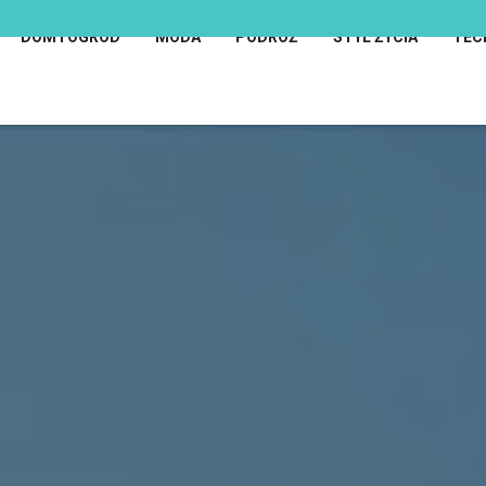
DOM I OGRÓD
MODA
PODRÓŻ
STYL ŻYCIA
TEC